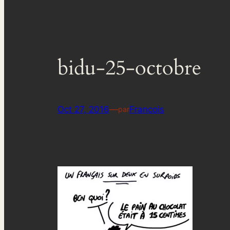
bidu-25-octobre
Oct 27, 2016
—
Francois
par