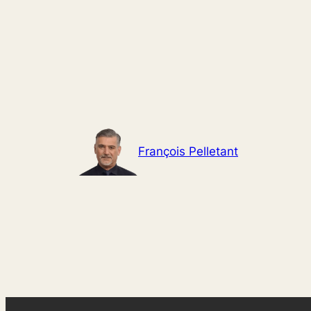
Aller
au
contenu
François Pelletant