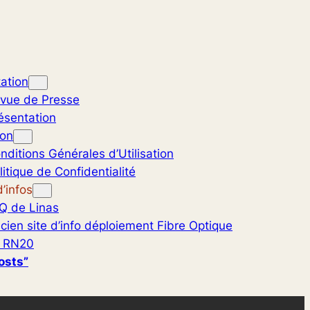
ation
vue de Presse
ésentation
ion
nditions Générales d’Utilisation
litique de Confidentialité
’infos
Q de Linas
cien site d’info déploiement Fibre Optique
 RN20
osts”