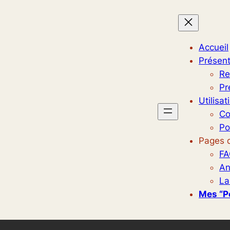
Accueil
Présent
Re
Pr
Utilisat
Co
Po
Pages d
FA
An
La
Mes “p