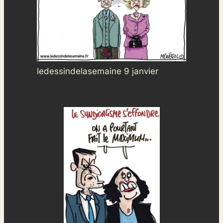
ledessindelasemaine 9 janvier