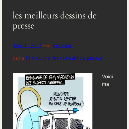
les meilleurs dessins de
presse
Jan 15, 2017
—
Francois
par
dans
Prix du meilleur dessin de presse
Voici
ma