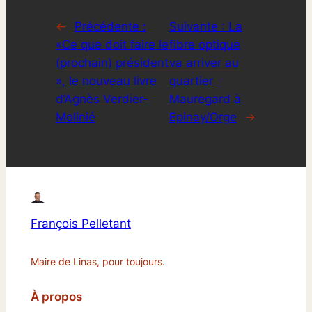
←
Précédente :
Suivante :
La
«Ce que doit faire le
fibre optique
(prochain) président
va arriver au
», le nouveau livre
quartier
d’Agnès Verdier-
Mauregard à
Molinié
Epinay/Orge
→
François Pelletant
Maire de Linas, pour toujours.
À propos