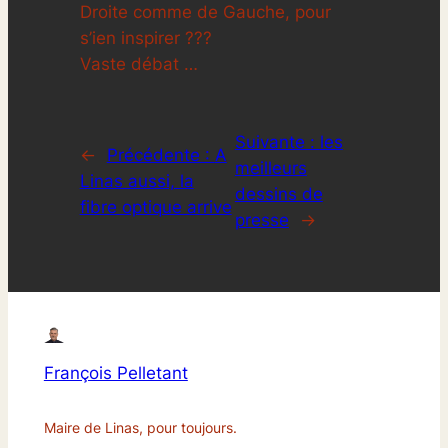
Droite comme de Gauche, pour
s’ien inspirer ???
Vaste débat …
Suivante :
les
←
Précédente :
A
meilleurs
Linas aussi, la
dessins de
fibre optique arrive
presse
→
François Pelletant
Maire de Linas, pour toujours.