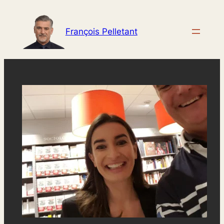
Aller
au
François Pelletant
contenu