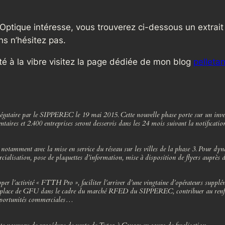
Optique intéresse, vous trouverez ci-dessous un extrait 
s n’hésitez pas.
lité à la vibre visitez la page dédiée de mon blog
pelletan
délégataire par le SIPPEREC le 19 mai 2015. Cette nouvelle phase porte sur un in
ires et 2.400 entreprises seront desservis dans les 24 mois suivant la notification
 notamment avec la mise en service du réseau sur les villes de la phase 3. Pour dyna
ialisation, pose de plaquettes d’information, mise à disposition de flyers auprès
er l’activité « FTTH Pro », faciliter l’arriver d’une vingtaine d’opérateurs supplé
en place de GFU dans le cadre du marché RFED du SIPPEREC, contribuer au renforc
opportunités commerciales…