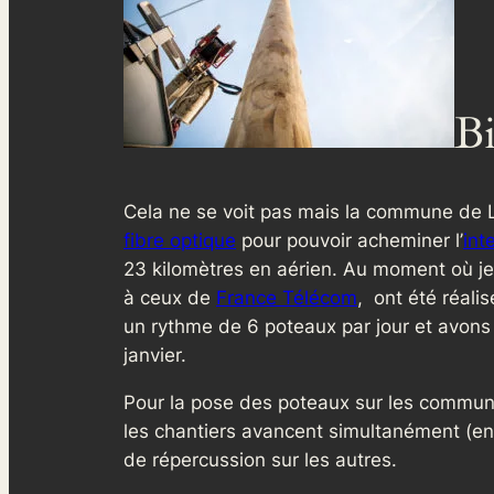
Bi
Cela ne se voit pas mais la commune de
fibre optique
pour pouvoir acheminer l’
int
23 kilomètres en aérien. Au moment où je
à ceux de
France Télécom
, ont été réal
un rythme de 6 poteaux par jour et avons 
janvier.
Pour la pose des poteaux sur les commune
les chantiers avancent simultanément (e
de répercussion sur les autres.