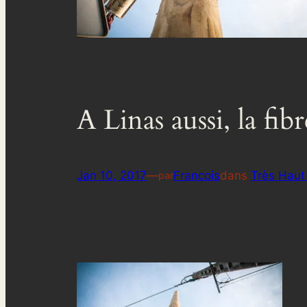
A Linas aussi, la fib
Jan 10, 2017
—
Francois
dans
Très Haut
par