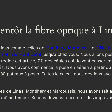
entôt la fibre optique à Lin
 Linas comme celles de
Montlhéry
,
Marcoussis
et
Villejus
ernet Très Haut Débit
jusqu’à chez vous. Nous allons pos
 rédige cet article, 7% des câbles qui doivent passer e
isés. Nous avons commencé la pose en aérien à partir d
80 poteaux à poser. Faites le calcul, nous devrions avo
s de Linas, Montlhéry et Marcoussis, nous avons fait ap
n même temps). Si nous devions rencontrer des imprév