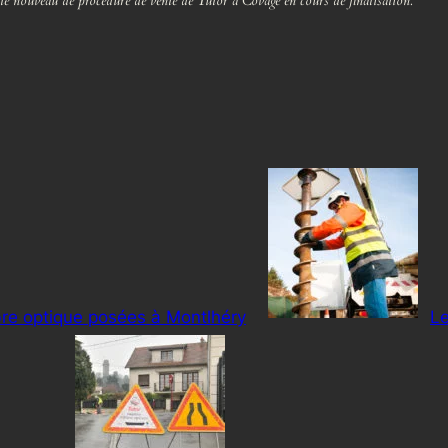
xte nouveau de procédure de vente de Tutor à Covage en cours de finalisation.
bre optique posées à Montlhéry
Le