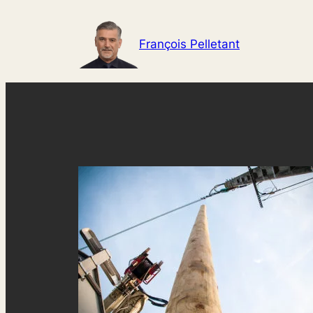
Aller
au
François Pelletant
contenu