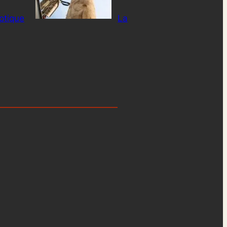
optique
La