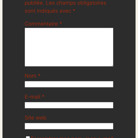
publiée.
Les champs obligatoires
sont indiqués avec
*
Commentaire
*
Nom
*
E-mail
*
Site web