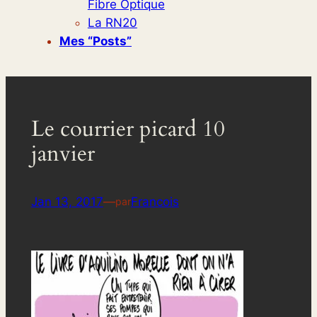
Fibre Optique
La RN20
Mes “posts”
Le courrier picard 10
janvier
Jan 13, 2017
—
Francois
par