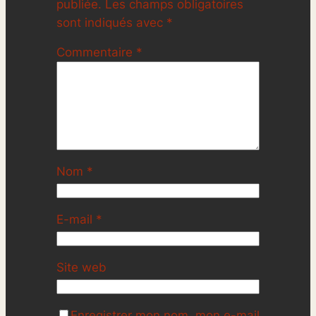
publiée.
Les champs obligatoires
sont indiqués avec
*
Commentaire
*
Nom
*
E-mail
*
Site web
Enregistrer mon nom, mon e-mail