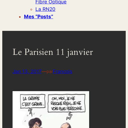
Fibre Optique
La RN20
Mes “posts”
Le Parisien 11 janvier
Jan 13, 2017
—
Francois
par