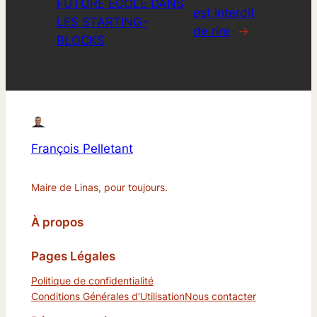
FUTURE ÉCOLE DANS
est interdit
LES STARTING-
de rire
→
BLOCKS
François Pelletant
Maire de Linas, pour toujours.
À propos
Pages Légales
Politique de confidentialité
Conditions Générales d’Utilisation
Nous contacter