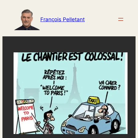
Aller
au
François Pelletant
contenu