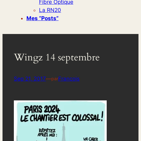
Fibre Optique
La RN20
Mes “posts”
Wingz 14 septembre
Sep 21, 2017
—
Francois
par