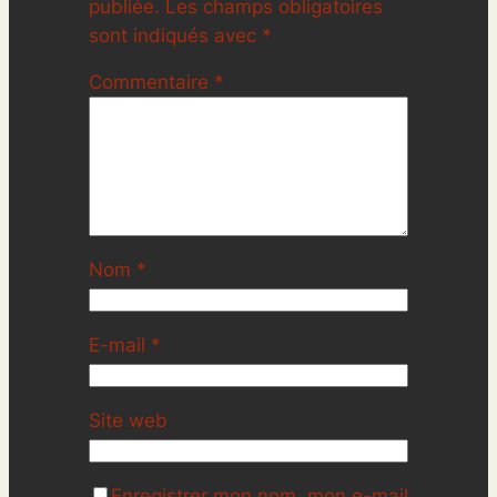
publiée.
Les champs obligatoires
sont indiqués avec
*
Commentaire
*
Nom
*
E-mail
*
Site web
Enregistrer mon nom, mon e-mail