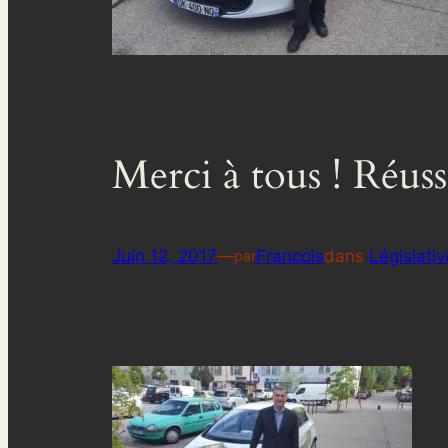
Merci à tous ! Réussi
Juin 12, 2017
—
Francois
dans
Législati
par