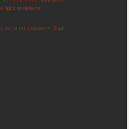
oses… Pour le trés haut débit
e ligne extérieure,
 ont le droit de savoir !! ça