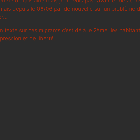
ropriété de la Mairie mais je ne vois pas l’avancer des ch
n mais depuis le 06/06 par de nouvelle sur un problème d
er…
 texte sur ces migrants c’est déjà le 2ème, les habitants
xpression et de liberté…