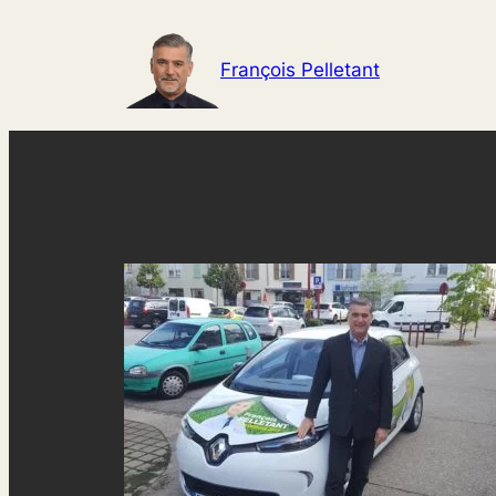
Aller
au
François Pelletant
contenu