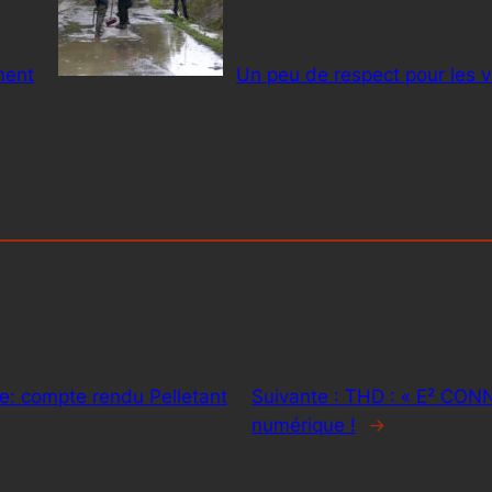
ment
Un peu de respect pour les v
ue: compte rendu Pelletant
Suivante :
THD : « E² CONN
numérique !
→