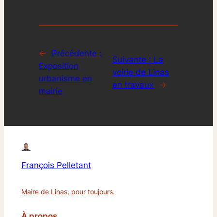
←
Précédente :
Suivante :
La
Exposition
voirie de Linas
urbanisme en
en travaux
→
mairie
François Pelletant
Maire de Linas, pour toujours.
À propos