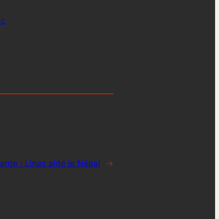
ic
ante :
Linas aide le Népal
→