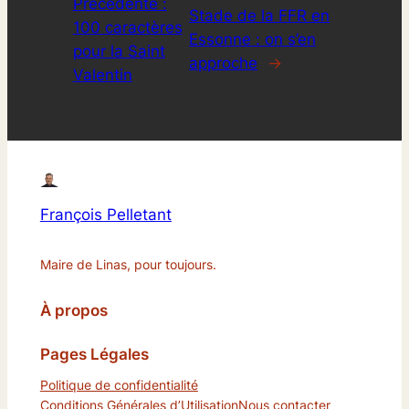
Précédente :
Stade de la FFR en
100 caractères
Essonne : on s’en
pour la Saint
approche
→
Valentin
François Pelletant
Maire de Linas, pour toujours.
À propos
Pages Légales
Politique de confidentialité
Conditions Générales d’Utilisation
Nous contacter