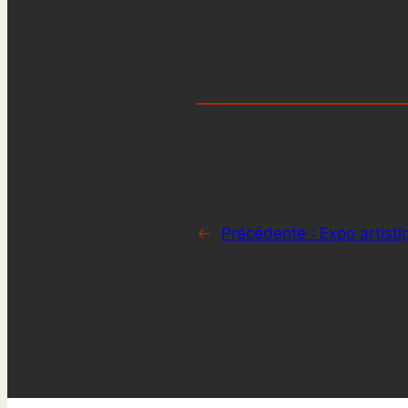
←
Précédente :
Expo artist