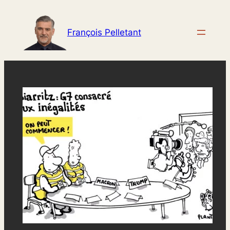
Aller
au
François Pelletant
contenu