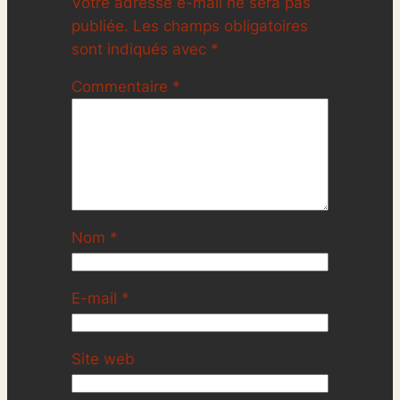
Votre adresse e-mail ne sera pas
publiée.
Les champs obligatoires
sont indiqués avec
*
Commentaire
*
Nom
*
E-mail
*
Site web