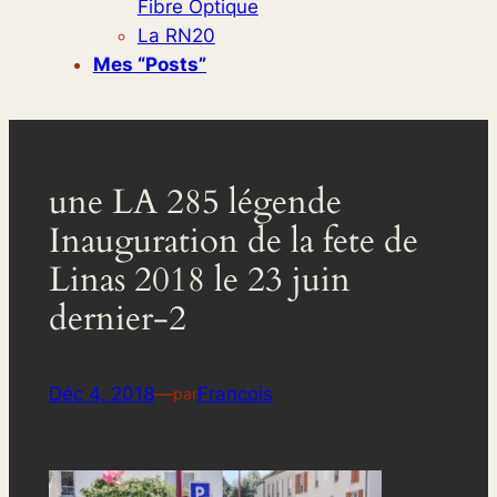
Fibre Optique
La RN20
Mes “posts”
une LA 285 légende
Inauguration de la fete de
Linas 2018 le 23 juin
dernier-2
Déc 4, 2018
—
Francois
par