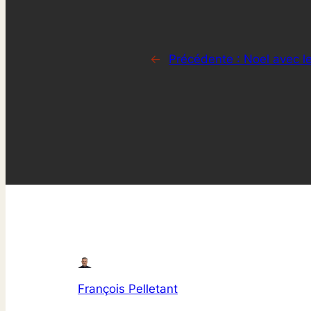
←
Précédente :
Noel avec le
François Pelletant