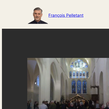
Aller
au
François Pelletant
contenu