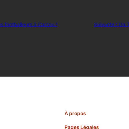
s footballeurs à Carzou !
Suivante :
Un T
À propos
Pages Légales