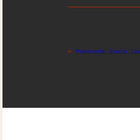
←
Précédente :
Interco : L