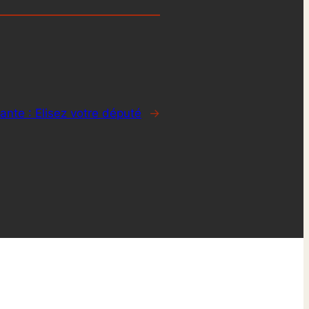
ante :
Elisez votre député
→