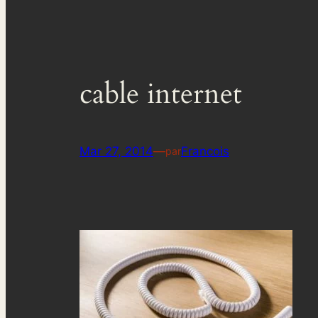
cable internet
Mar 27, 2014
—
Francois
par