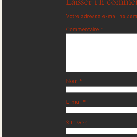
Laisser un commen
Votre adresse e-mail ne sera
Commentaire
*
Nom
*
E-mail
*
Site web