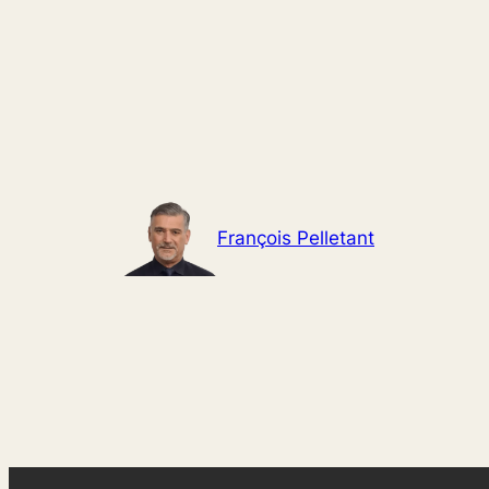
Aller
au
contenu
François Pelletant