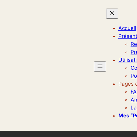
Accueil
Présent
Re
Pr
Utilisat
Co
Po
Pages d
FA
An
La
Mes “p