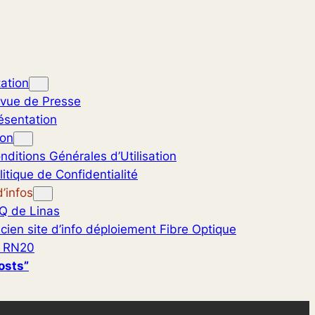
ation
vue de Presse
ésentation
ion
nditions Générales d’Utilisation
litique de Confidentialité
’infos
Q de Linas
cien site d’info déploiement Fibre Optique
 RN20
osts”