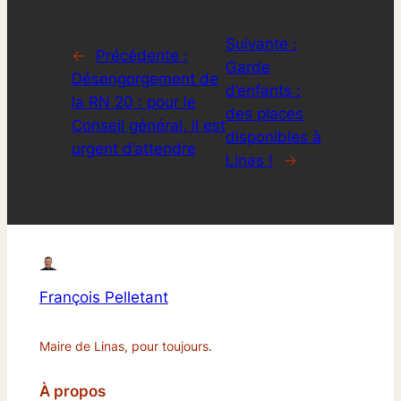
Suivante :
←
Précédente :
Garde
Désengorgement de
d’enfants :
la RN 20 : pour le
des places
Conseil général, il est
disponibles à
urgent d’attendre
Linas !
→
François Pelletant
Maire de Linas, pour toujours.
À propos