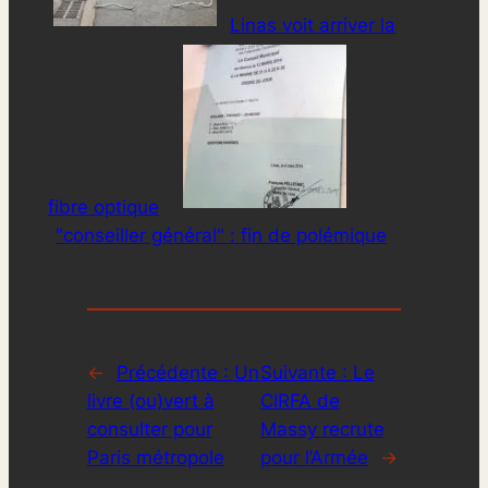
Linas voit arriver la
fibre optique
"conseiller général" : fin de polémique
←
Précédente :
Un
Suivante :
Le
livre (ou)vert à
CIRFA de
consulter pour
Massy recrute
Paris métropole
pour l’Armée
→