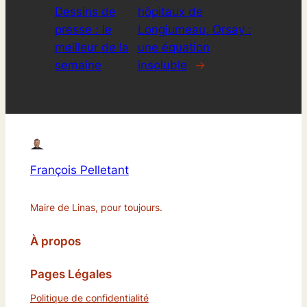
Dessins de
hôpitaux de
presse : le
Longjumeau, Orsay :
meilleur de la
une équation
semaine
insoluble
→
François Pelletant
Maire de Linas, pour toujours.
À propos
Pages Légales
Politique de confidentialité