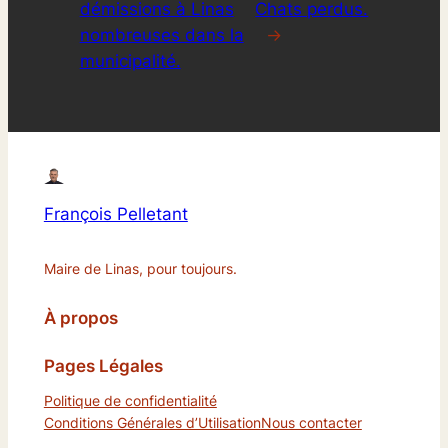
démissions à Linas
Chats perdus.
nombreuses dans la
→
municipalité.
François Pelletant
Maire de Linas, pour toujours.
À propos
Pages Légales
Politique de confidentialité
Conditions Générales d’Utilisation
Nous contacter