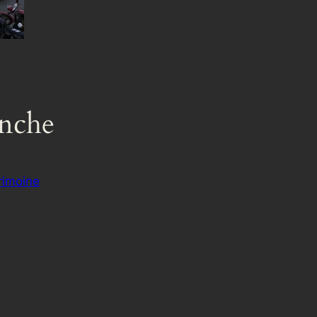
anche
rimoine