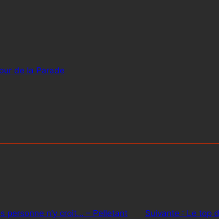
tour de la Parade
us personne n’y croit… – Pelletant
Suivante :
Le top 