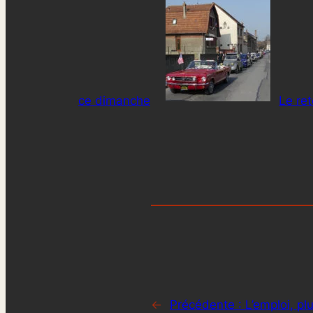
ce dimanche
Le re
←
Précédente :
L’emploi, pl