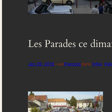
Les Parades ce dim
Jan 29, 2016
—
Francois
dans
Infos
, 
Pat
par