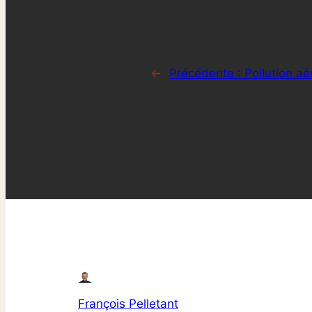
←
Précédente :
Pollution aé
François Pelletant