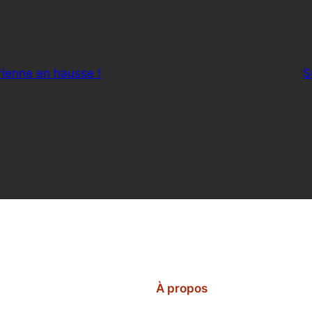
rienne en hausse !
S
À propos