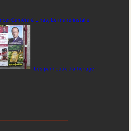
nce: Caméra à Linas, Le maire installe
Les panneaux d’affichage