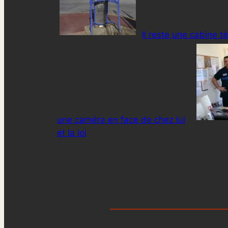
Il reste une cabine t
une caméra en face de chez lui
et la loi