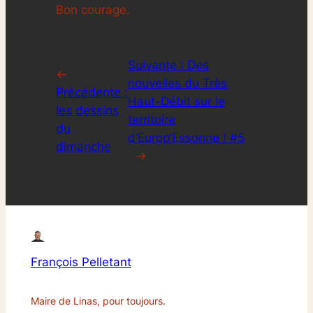
Bon courage.
Suivante :
Des
←
nouvelles du Très
Précédente :
Haut-Débit sur le
les dessins
territoire
du
d’Europ’Essonne ! #5
dimanche
→
François Pelletant
Maire de Linas, pour toujours.