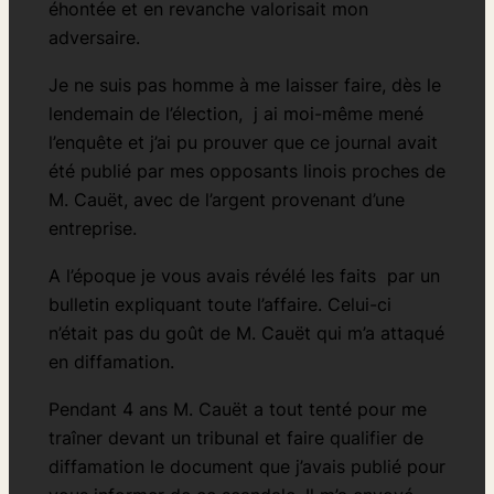
éhontée et en revanche valorisait mon
adversaire.
Je ne suis pas homme à me laisser faire, dès le
lendemain de l’élection, j ai moi-même mené
l’enquête et j’ai pu prouver que ce journal avait
été publié par mes opposants linois proches de
M. Cauët, avec de l’argent provenant d’une
entreprise.
A l’époque je vous avais révélé les faits par un
bulletin expliquant toute l’affaire. Celui-ci
n’était pas du goût de M. Cauët qui m’a attaqué
en diffamation.
Pendant 4 ans M. Cauët a tout tenté pour me
traîner devant un tribunal et faire qualifier de
diffamation le document que j’avais publié pour