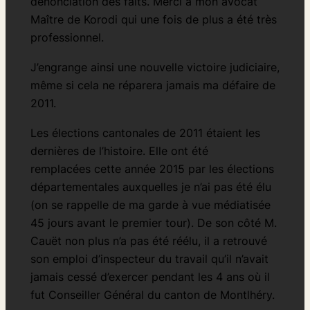
dénonciation des faits. Merci à mon avocat
Maître de Korodi qui une fois de plus a été très
professionnel.
J’engrange ainsi une nouvelle victoire judiciaire,
même si cela ne réparera jamais ma défaire de
2011.
Les élections cantonales de 2011 étaient les
dernières de l’histoire. Elle ont été
remplacées cette année 2015 par les élections
départementales auxquelles je n’ai pas été élu
(on se rappelle de ma garde à vue médiatisée
45 jours avant le premier tour). De son côté M.
Cauët non plus n’a pas été réélu, il a retrouvé
son emploi d’inspecteur du travail qu’il n’avait
jamais cessé d’exercer pendant les 4 ans où il
fut Conseiller Général du canton de Montlhéry.