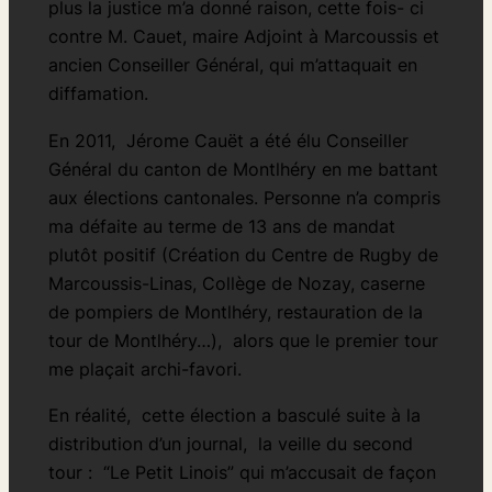
plus la justice m’a donné raison, cette fois- ci
contre M. Cauet, maire Adjoint à Marcoussis et
ancien Conseiller Général, qui m’attaquait en
diffamation.
En 2011, Jérome Cauët a été élu Conseiller
Général du canton de Montlhéry en me battant
aux élections cantonales. Personne n’a compris
ma défaite au terme de 13 ans de mandat
plutôt positif (Création du Centre de Rugby de
Marcoussis-Linas, Collège de Nozay, caserne
de pompiers de Montlhéry, restauration de la
tour de Montlhéry…), alors que le premier tour
me plaçait archi-favori.
En réalité, cette élection a basculé suite à la
distribution d’un journal, la veille du second
tour : “Le Petit Linois” qui m’accusait de façon