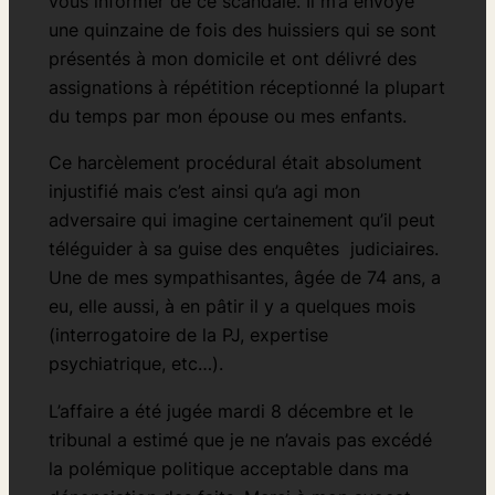
vous informer de ce scandale. Il m’a envoyé
une quinzaine de fois des huissiers qui se sont
présentés à mon domicile et ont délivré des
assignations à répétition réceptionné la plupart
du temps par mon épouse ou mes enfants.
Ce harcèlement procédural était absolument
injustifié mais c’est ainsi qu’a agi mon
adversaire qui imagine certainement qu’il peut
téléguider à sa guise des enquêtes judiciaires.
Une de mes sympathisantes, âgée de 74 ans, a
eu, elle aussi, à en pâtir il y a quelques mois
(interrogatoire de la PJ, expertise
psychiatrique, etc…).
L’affaire a été jugée mardi 8 décembre et le
tribunal a estimé que je ne n’avais pas excédé
la polémique politique acceptable dans ma