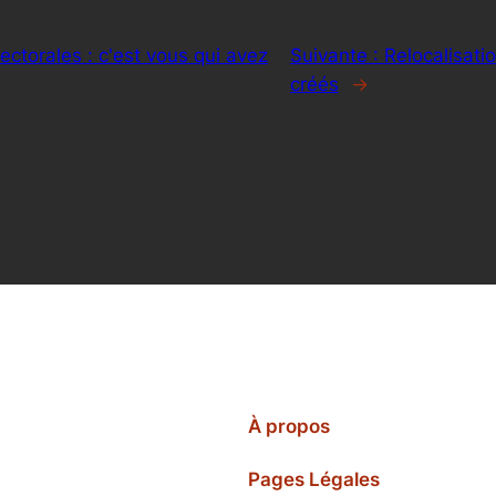
lectorales : c'est vous qui avez
Suivante :
Relocalisati
créés
→
À propos
Pages Légales