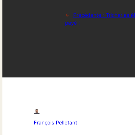
←
Précédente :
Tricheries é
payé !
François Pelletant